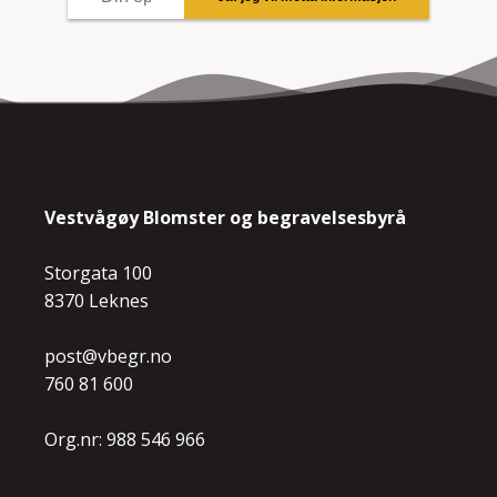
Vestvågøy Blomster og begravelsesbyrå
Storgata 100
8370 Leknes
post@vbegr.no
760 81 600
Org.nr: 988 546 966